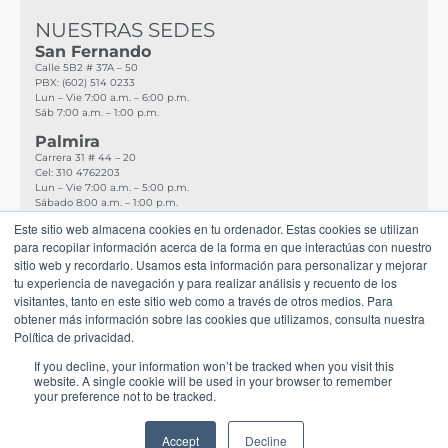
NUESTRAS SEDES
San Fernando
Calle 5B2 # 37A – 50
PBX: (602) 514 0233
Lun – Vie 7:00 a.m. – 6:00 p.m.
Sáb 7:00 a.m. – 1:00 p.m.
Palmira
Carrera 31 # 44 – 20
Cel:
310 4762203
Lun – Vie 7:00 a.m. – 5:00 p.m.
Sábado 8:00 a.m. – 1:00 p.m.
Este sitio web almacena cookies en tu ordenador. Estas cookies se utilizan
Buenaventura
para recopilar información acerca de la forma en que interactúas con nuestro
Carrera 55A # 6 – 119
sitio web y recordarlo. Usamos esta información para personalizar y mejorar
PBX: (602) 317 437 4888
Lun – Vie 7:30 a.m. – 5:00 p.m.
tu experiencia de navegación y para realizar análisis y recuento de los
visitantes, tanto en este sitio web como a través de otros medios. Para
obtener más información sobre las cookies que utilizamos, consulta nuestra
NUESTRAS REDES
Política de privacidad.
If you decline, your information won’t be tracked when you visit this
website. A single cookie will be used in your browser to remember
your preference not to be tracked.
ESCRÍBENOS
atencionalusuario@ciegosysordos.org.co
Accept
Decline