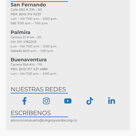
San Fernando
Calle 5B2 # 37A – 50
PBX: (602) 514 0233
Lun – Vie 7:00 a.m. – 6:00 p.m.
Sáb 7:00 a.m. – 1:00 p.m.
Palmira
Carrera 31 # 44 – 20
Cel:
310 4762203
Lun – Vie 7:00 a.m. – 5:00 p.m.
Sábado 8:00 a.m. – 1:00 p.m.
Buenaventura
Carrera 55A # 6 – 119
PBX: (602) 317 437 4888
Lun – Vie 7:30 a.m. – 5:00 p.m.
NUESTRAS REDES
ESCRÍBENOS
atencionalusuario@ciegosysordos.org.co