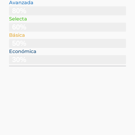
Avanzada
Fiestas
80%
Selecta
Exteriores
60%
Básica
Exteriores
50%
Económica
Casa
30%