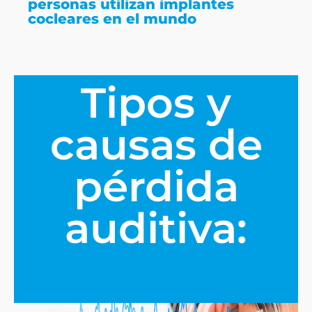
personas utilizan implantes
cocleares en el mundo
Tipos y
causas de
pérdida
auditiva: