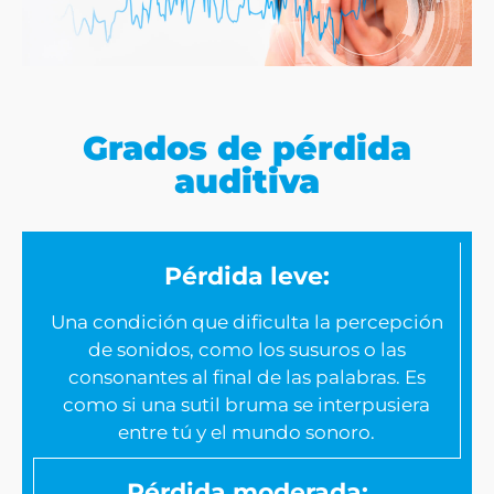
Grados de pérdida
auditiva
Pérdida leve:
Una condición que dificulta la percepción
de sonidos, como los susuros o las
consonantes al final de las palabras. Es
como si una sutil bruma se interpusiera
entre tú y el mundo sonoro.
Pérdida moderada: