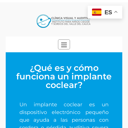
ES
¿Qué es y cómo
funciona un implante
coclear?
Un implante coclear es un
dispositivo electrónico pequeño
que ayuda a las personas con
sordera o pérdida auditiva severa