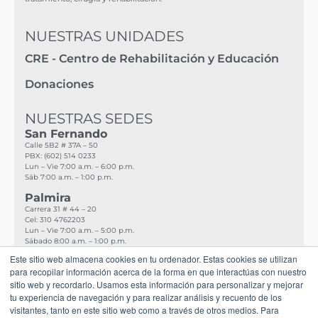
NUESTRAS UNIDADES
CRE - Centro de Rehabilitación y Educación
Donaciones
NUESTRAS SEDES
San Fernando
Calle 5B2 # 37A – 50
PBX: (602) 514 0233
Lun – Vie 7:00 a.m. – 6:00 p.m.
Sáb 7:00 a.m. – 1:00 p.m.
Palmira
Carrera 31 # 44 – 20
Cel:
310 4762203
Lun – Vie 7:00 a.m. – 5:00 p.m.
Sábado 8:00 a.m. – 1:00 p.m.
Este sitio web almacena cookies en tu ordenador. Estas cookies se utilizan
Buenaventura
para recopilar información acerca de la forma en que interactúas con nuestro
Carrera 55A # 6 – 119
sitio web y recordarlo. Usamos esta información para personalizar y mejorar
PBX: (602) 317 437 4888
Lun – Vie 7:30 a.m. – 5:00 p.m.
tu experiencia de navegación y para realizar análisis y recuento de los
visitantes, tanto en este sitio web como a través de otros medios. Para